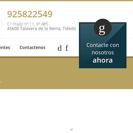
925822549
C/ Prado nº 11, 8º A
45600 Talavera de la Reina, Toledo
Contacte con
entes
Contactenos
nosotros
ahora
s