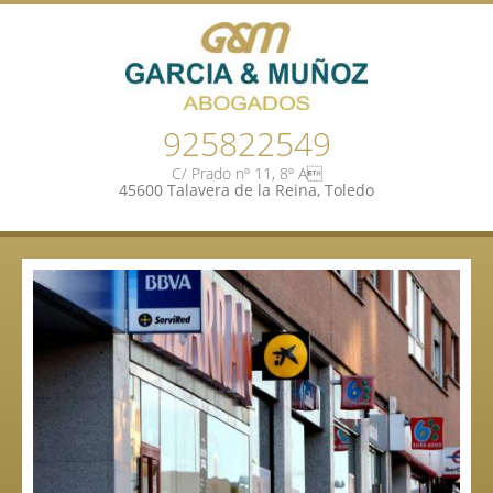
925822549
C/ Prado nº 11, 8º A
45600 Talavera de la Reina, Toledo