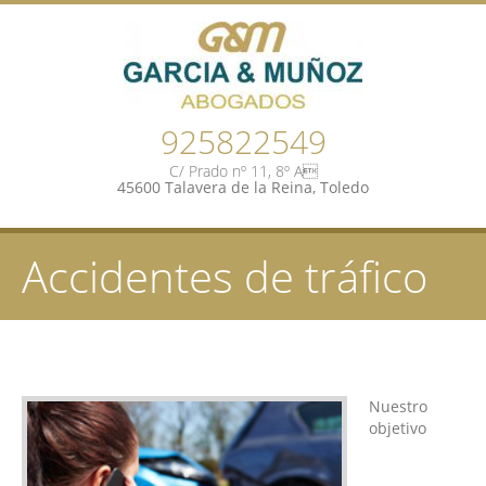
925822549
C/ Prado nº 11, 8º A
45600 Talavera de la Reina, Toledo
Accidentes de tráfico
Nuestro
objetivo